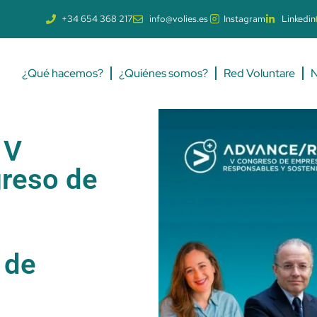
+34 654 368 217
info@volies.es
Instagram
Linkedin
¿Qué hacemos?
¿Quiénes somos?
Red Voluntare
N
 V
greso de
 de