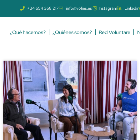
+34 654 368 217
info@volies.es
Instagram
Linkedin
¿Qué hacemos?
¿Quiénes somos?
Red Voluntare
N