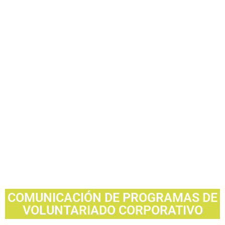
Comunicación de Programas
de Voluntariado Corporativo
Comunicación
Social
Eventos con
Propósito
COMUNICACIÓN DE PROGRAMAS DE
VOLUNTARIADO CORPORATIVO