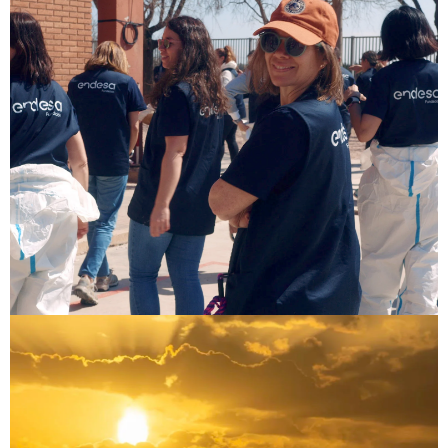
VER PROYECTO
de Voluntariado Corporativo
Comunicación de Programas
Damnificados Por La Dana
ENDESA
VER PROYECTO