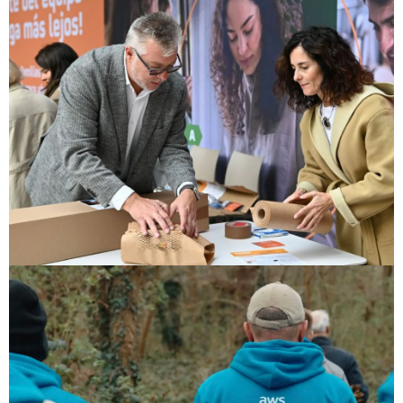
VER PROYECTO
de Voluntariado Corporativo
Comunicación de Programas
Diseño y producción kits eficiencia energética
FUNDACIÓN REPSOL
VER PROYECTO