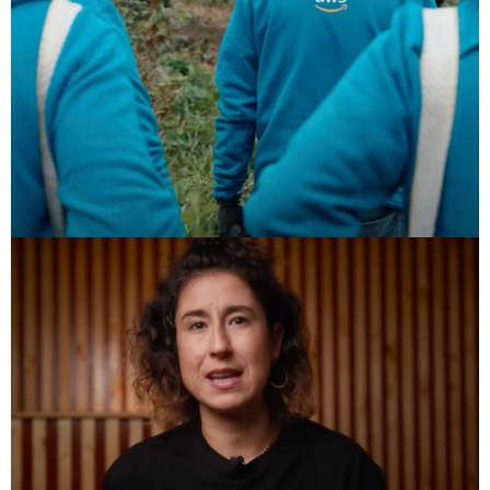
Eventos con Propósito
Offsite 2024
AWS
VER PROYECTO
Comunicación Social
Proyecto Changers