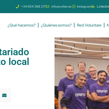
+34 654 368 217
info@volies.es
Instagram
Linkedin
¿Qué hacemos?
¿Quiénes somos?
Red Voluntare
N
tariado
o local