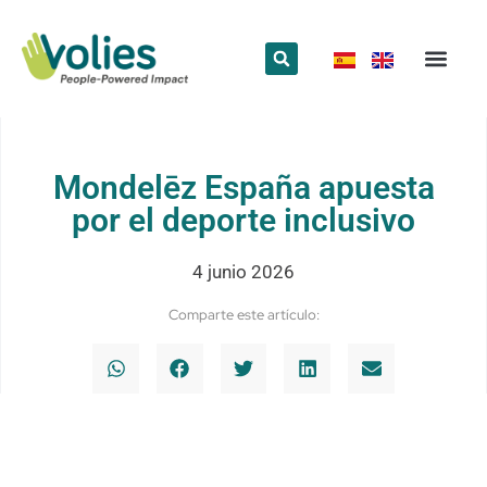
¿Qué hace
¿Quiénes somos
Red Volun
Mondelēz España apuesta
por el deporte inclusivo
4 junio 2026
Comparte este artículo: